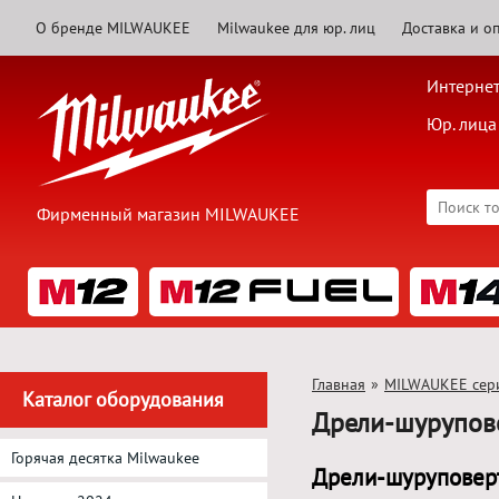
О бренде MILWAUKEE
Milwaukee для юр. лиц
Доставка и о
Интернет
Юр. лица
Фирменный магазин MILWAUKEE
Главная
»
MILWAUKEE сер
Каталог оборудования
Дрели-шурупов
Горячая десятка Milwaukee
Дрели-шурупове