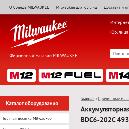
О бренде MILWAUKEE
Milwaukee для юр. лиц
Доставка и о
Интернет
Юр. лица
Фирменный магазин MILWAUKEE
Главная
»
Прочистные маш
Каталог оборудования
Аккумуляторна
BDC6-202C 49
Горячая десятка Milwaukee