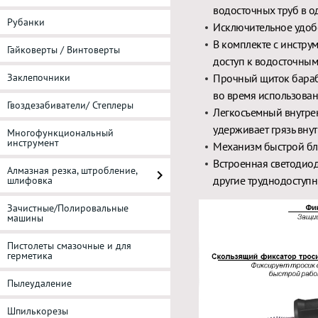
водосточных труб в о
Рубанки
Исключительное удобс
В комплекте с инстру
Гайковерты / Винтоверты
доступ к водосточным
Заклепочники
Прочный щиток бараб
во время использова
Гвоздезабиватели/ Степлеры
Легкосъемный внутре
удерживает грязь вну
Многофункциональный
инструмент
Механизм быстрой бл
Встроенная светодиод
Алмазная резка, штробление,
другие труднодоступн
шлифовка
Зачистные/Полировальные
машины
Пистолеты смазочные и для
герметика
Пылеудаление
Шпилькорезы