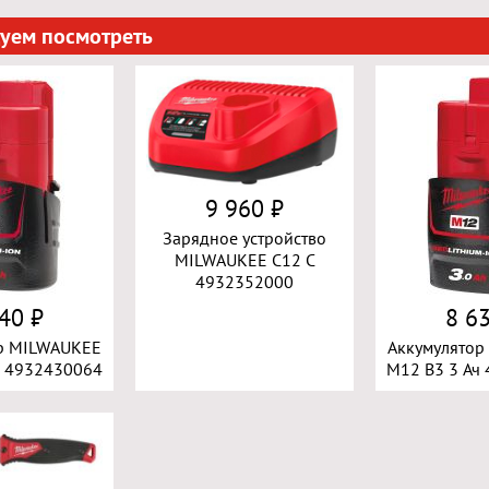
уем посмотреть
9 960 ₽
Зарядное устройство
MILWAUKEE C12 C
4932352000
40 ₽
8 6
р MILWAUKEE
Аккумулято
ч 4932430064
M12 B3 3 Ач