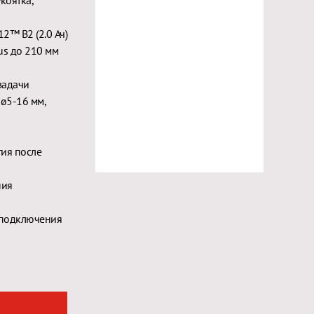
коятка,
2™ B2 (2.0 Ач)
us до 210 мм
задачи
 ø5-16 мм,
тия после
ния
 подключения