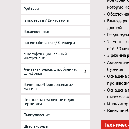
конкуренто
которую мо
Рубанки
Обеспечива
Гайковерты / Винтоверты
Благодаря 
длиной
Заклепочники
Регулируем
2 сменных 
Гвоздезабиватели/ Степлеры
ø16-30 мм)
Многофункциональный
2 режима 
инструмент
Автоматиче
бурения
Алмазная резка, штробление,
шлифовка
Оснащена 
производит
Зачистные/Полировальные
машины
Оснащена 
пылесоса ø
Пистолеты смазочные и для
Индикатор 
герметика
Внимание! 
Пылеудаление
Техничес
Шпилькорезы