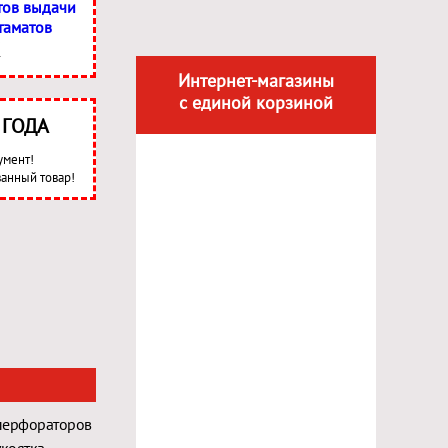
тов выдачи
таматов
Интернет-магазины
с единой корзиной
3 ГОДА
умент!
анный товар!
перфораторов