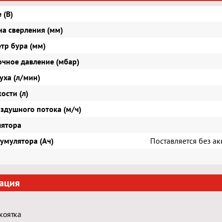
 (В)
на сверления (мм)
тр бура (мм)
очное давление (мбар)
уха (л/мин)
ости (л)
здушного потока (м/ч)
лятора
умулятора (Ач)
Поставляется без а
ация
коятка