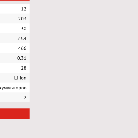
12
203
30
23.4
466
0.31
28
Li-ion
ккумуляторов
2