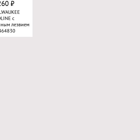
260 ₽
LWAUKEE
LINE с
ным лезвием
464830