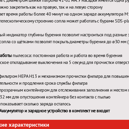
в с диаметром шейки патрона 41-61 мм. У насадки имеется одна ру
жно закрепить как на правую, так и на левую сторону
ет время работы более 40 минут на одном заряде аккумулятора M1
телескопическому строению сопла может работать с бурами SDS-pl
ый индикатор глубины бурения позволит настроиться под разные 
сопла со щётками позволят покрыть диаметры бурения до ø30 мм (
работы
пылесоса: постоянная работа и работа во время бурения
ское откладывание выключения на 5 секунд для прочистки отверс
фильтром HEPA H13 и механизмом прочистки фильтра для повыше
ельности и продления срока службы фильтра
прозрачным контейнером для отслеживания заполнения и местом
32 мм для опустошения контейнера без контакта с пылью
показывает сколько заряда осталось
Аккумулятор и зарядное устройство в комплект не входят
кие характеристики