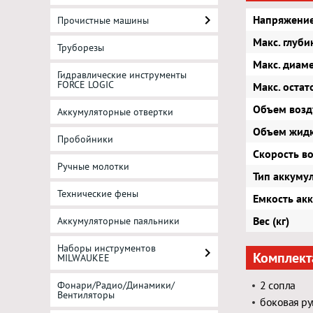
Напряжение
Прочистные машины
Макс. глуби
Труборезы
Макс. диаме
Гидравлические инструменты
FORCE LOGIC
Макс. остат
Объем возд
Аккумуляторные отвертки
Объем жидк
Пробойники
Скорость во
Ручные молотки
Тип аккуму
Технические фены
Емкость акк
Вес (кг)
Аккумуляторные паяльники
Наборы инструментов
Комплект
MILWAUKEE
2 сопла
Фонари/Радио/Динамики/
Вентиляторы
боковая ру