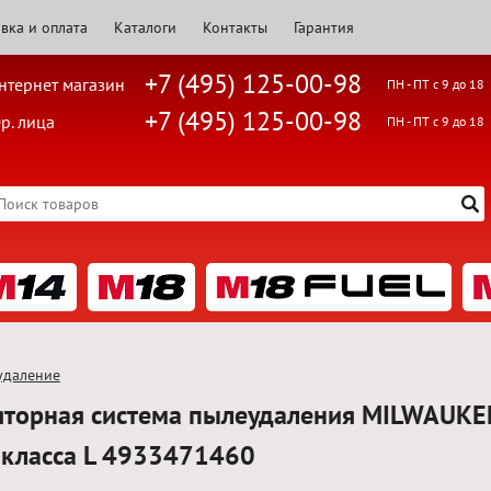
вка и оплата
Каталоги
Контакты
Гарантия
+7 (495) 125-00-98
нтернет магазин
ПН - ПТ с 9 до 18
+7 (495) 125-00-98
р. лица
ПН - ПТ с 9 до 18
удаление
яторная система пылеудаления MILWAUK
 класса L 4933471460