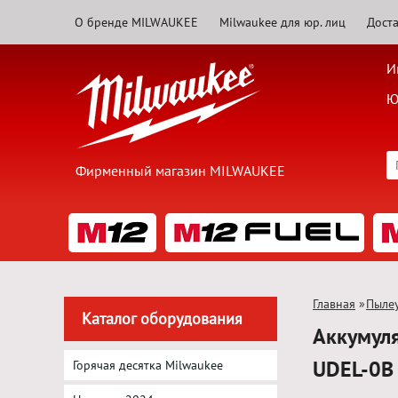
О бренде MILWAUKEE
Milwaukee для юр. лиц
Доста
И
Ю
Фирменный магазин MILWAUKEE
Главная
»
Пыле
Каталог оборудования
Аккумул
UDEL-0B
Горячая десятка Milwaukee