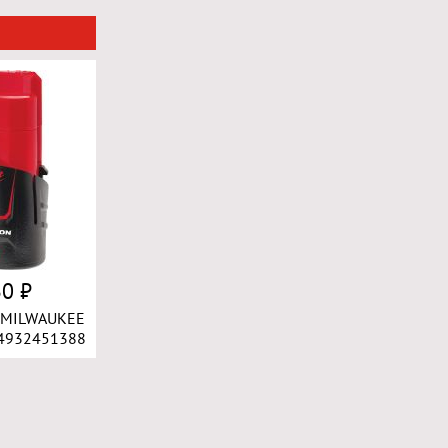
30 ₽
р MILWAUKEE
 4932451388