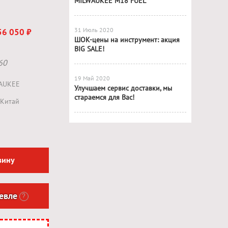
MILWAUKEE M18 FUEL
31 Июль 2020
56 050 ₽
ШОК-цены на инструмент: акция
BIG SALE!
60
19 Май 2020
AUKEE
Улучшаем сервис доставки, мы
стараемся для Вас!
Китай
зину
евле
?