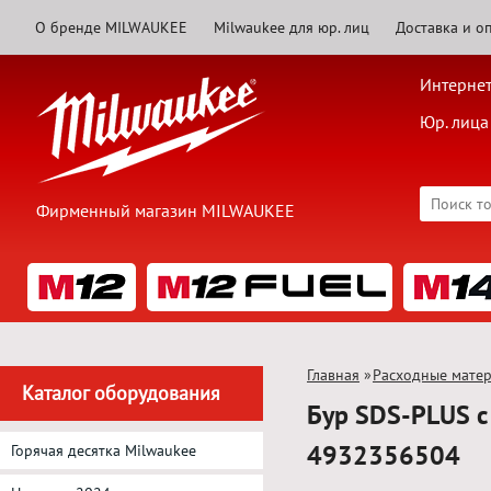
О бренде MILWAUKEE
Milwaukee для юр. лиц
Доставка и о
Интернет
Юр. лица
Фирменный магазин MILWAUKEE
Главная
»
Расходные мате
Каталог оборудования
Бур SDS-PLUS 
4932356504
Горячая десятка Milwaukee