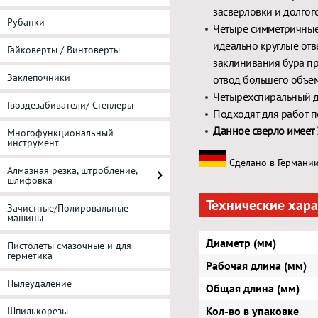
засверловки и долгог
Рубанки
Четыре симметричные
идеально круглые отв
Гайковерты / Винтоверты
заклинивания бура пр
Заклепочники
отвод большего объем
Четырехспиральный д
Гвоздезабиватели/ Степлеры
Подходят для работ п
Данное сверло имеет 
Многофункциональный
инструмент
Сделано в Германии
Алмазная резка, штробление,
шлифовка
Технические хар
Зачистные/Полировальные
машины
Диаметр (мм)
Пистолеты смазочные и для
герметика
Рабочая длина (мм)
Пылеудаление
Общая длина (мм)
Кол-во в упаковке
Шпилькорезы