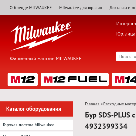
О бренде MILWAUKEE
Milwaukee для юр. лиц
Доставка и о
Интернет
Юр. лица
Фирменный магазин MILWAUKEE
Главная
»
Расходные мате
Каталог оборудования
Бур SDS-PLUS 
4932399334
Горячая десятка Milwaukee