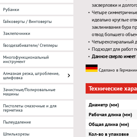
засверловки и долгог
Рубанки
Четыре симметричные
идеально круглые отв
Гайковерты / Винтоверты
заклинивания бура пр
Заклепочники
отвод большего объем
Четырехспиральный д
Гвоздезабиватели/ Степлеры
Подходят для работ п
Данное сверло имеет 
Многофункциональный
инструмент
Сделано в Германии
Алмазная резка, штробление,
шлифовка
Технические хар
Зачистные/Полировальные
машины
Диаметр (мм)
Пистолеты смазочные и для
герметика
Рабочая длина (мм)
Пылеудаление
Общая длина (мм)
Кол-во в упаковке
Шпилькорезы