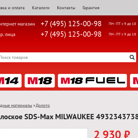
вка и оплата
Каталоги
Контакты
Гарантия
+7 (495) 125-00-98
нтернет магазин
ПН - ПТ с 9 до 18
+7 (495) 125-00-98
р. лица
ПН - ПТ с 9 до 18
одные материалы
»
Долото
плоское SDS-Max MILWAUKEE 493234373
2 930 ₽