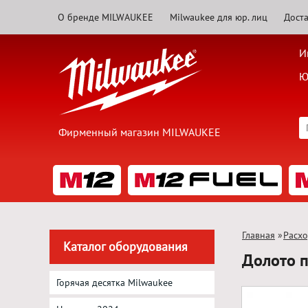
О бренде MILWAUKEE
Milwaukee для юр. лиц
Доста
И
Ю
Фирменный магазин MILWAUKEE
Главная
»
Расх
Каталог оборудования
Долото 
Горячая десятка Milwaukee