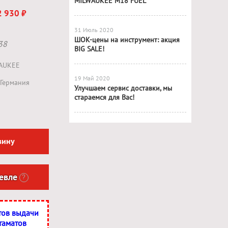
MILWAUKEE M18 FUEL
2 930 ₽
31 Июль 2020
ШОК-цены на инструмент: акция
38
BIG SALE!
AUKEE
19 Май 2020
Германия
Улучшаем сервис доставки, мы
стараемся для Вас!
зину
евле
?
тов выдачи
таматов