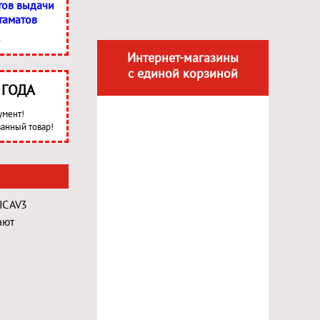
тов выдачи
таматов
Интернет-магазины
с единой корзиной
3 ГОДА
умент!
анный товар!
C AV3
ают