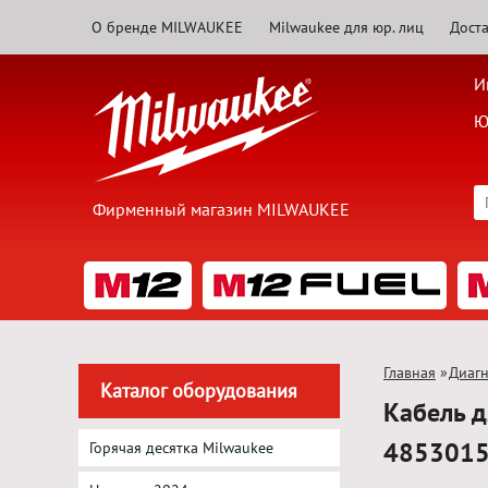
О бренде MILWAUKEE
Milwaukee для юр. лиц
Доста
И
Ю
Фирменный магазин MILWAUKEE
Главная
»
Диагн
Каталог оборудования
Кабель 
485301
Горячая десятка Milwaukee