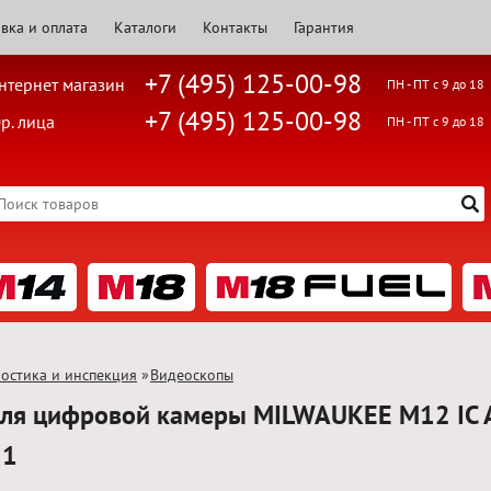
вка и оплата
Каталоги
Контакты
Гарантия
+7 (495) 125-00-98
нтернет магазин
ПН - ПТ с 9 до 18
+7 (495) 125-00-98
р. лица
ПН - ПТ с 9 до 18
остика и инспекция
»
Видеоскопы
для цифровой камеры MILWAUKEE M12 IC 
51