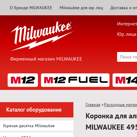
О бренде MILWAUKEE
Milwaukee для юр. лиц
Доставка и о
Интернет
Юр. лица
Фирменный магазин MILWAUKEE
Главная
»
Расходные мате
Каталог оборудования
Коронка для ал
MILWAUKEE 49
Горячая десятка Milwaukee