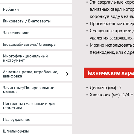
Эти сверлильные коро
алмазных сверл, кото
Рубанки
коронку в воду в нача
Гайковерты / Винтоверты
Просверленные отверс
Смещенные прорези д
Заклепочники
удаления застрявших 
Гвоздезабиватели/ Степлеры
Можно использовать 
переходник, или с др
Многофункциональный
инструмент
Технические хар
Алмазная резка, штробление,
шлифовка
Диаметр (мм) - 5
Зачистные/Полировальные
машины
Хвостовик (мм) - 1/4 H
Пистолеты смазочные и для
герметика
Пылеудаление
Шпилькорезы