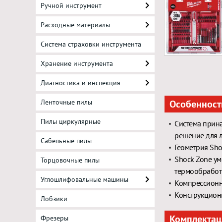
Ручной инструмент
Расходные материалы
Система страховки инструмента
Хранение инструмента
Диагностика и инспекция
Ленточные пилы
Особенност
Пилы циркулярные
Система прина
решение для 
Сабельные пилы
Геометрия Sho
Shock Zone ум
Торцовочные пилы
термообработк
Углошлифовальные машины
Компрессионны
Конструкционн
Лобзики
Комплектац
Фрезеры