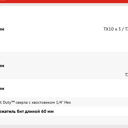
мм
TX10 x 3 / T
мм
T
мм
t Duty™ сверла с хвостовиком 1/4" Hex
ржатель бит длиной 60 мм