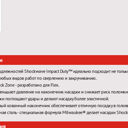
и
длежностей Shockwave Impact Duty™ идеально подходит не только
любых видов работ по сверлению и закручиванию.
ck Zone - разработано для Flex.
еньшает давление на наконечник насадки и снижает риск поломки
и поглощают удары и делают насадку более эластичной.
й кованный наконечник обеспечивает отличную посадку в головк
ая сталь - специальная формула Milwaukee® делает насадки Shoc
ия