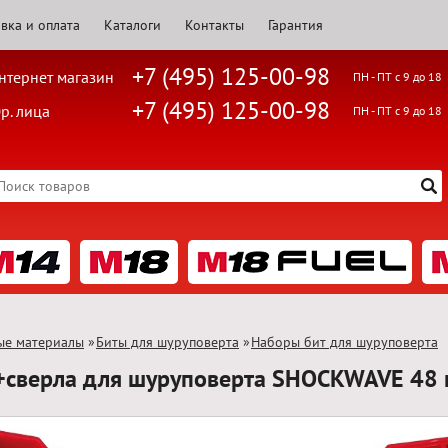
вка и оплата
Каталоги
Контакты
Гарантия
+7 (495) 125-00-98
нтернет магазин
ПН - ПТ с 9 до 18
+7 (495) 125-00-98
р. лица
ПН - ПТ с 9 до 18
ые материалы
»
Биты для шуруповерта
»
Наборы бит для шуруповерта
+сверла для шуруповерта SHOСKWAVE 4