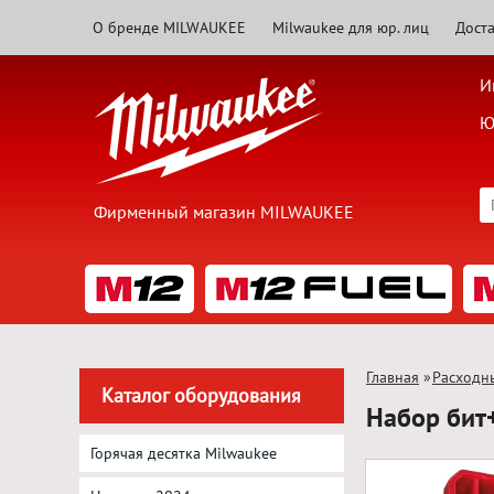
О бренде MILWAUKEE
Milwaukee для юр. лиц
Доста
И
Ю
Фирменный магазин MILWAUKEE
Главная
»
Расходн
Каталог оборудования
Набор бит
Горячая десятка Milwaukee