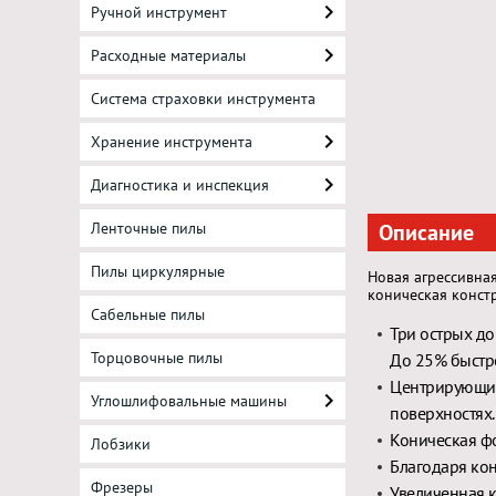
Ручной инструмент
Расходные материалы
Система страховки инструмента
Хранение инструмента
Диагностика и инспекция
Ленточные пилы
Описание
Пилы циркулярные
Новая агрессивна
коническая конст
Сабельные пилы
Три острых д
Торцовочные пилы
До 25% быстр
Центрирующий
Углошлифовальные машины
поверхностях.
Коническая фо
Лобзики
Благодаря ко
Фрезеры
Увеличенная 