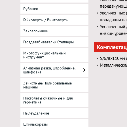
передачу мощн
Рубанки
Увеличенные 
попадании на 
Гайковерты / Винтоверты
Увеличенный 
Заклепочники
низкий уровен
Гвоздезабиватели/ Степлеры
Комплектац
Многофункциональный
инструмент
5/6/8x110мм 
Металлическая
Алмазная резка, штробление,
шлифовка
Зачистные/Полировальные
машины
Пистолеты смазочные и для
герметика
Пылеудаление
Шпилькорезы