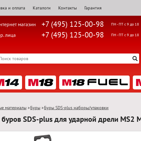
вка и оплата
Каталоги
Контакты
Гарантия
+7 (495) 125-00-98
нтернет магазин
ПН - ПТ с 9 до 18
+7 (495) 125-00-98
р. лица
ПН - ПТ с 9 до 18
ые материалы
»
Буры
»
Буры SDS-plus наборы/упаковки
7 буров SDS-plus для ударной дрели MS