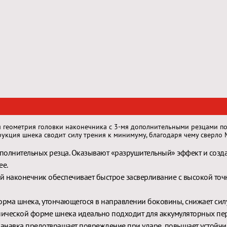
я геометрия головки наконечника с 3-мя дополнительными резцами поз
рукция шнека сводит силу трения к минимуму, благодаря чему сверло 
ополнительных резца. Оказывают «разрушительный» эффект и соз
ее.
 наконечник обеспечивает быстрое засверливание с высокой точн
рма шнека, утончающегося в направлении боковины, снижает силу
нической форме шнека идеально подходит для аккумуляторных пе
канавка предотвращает повреждение при ударе, повышает устойчи