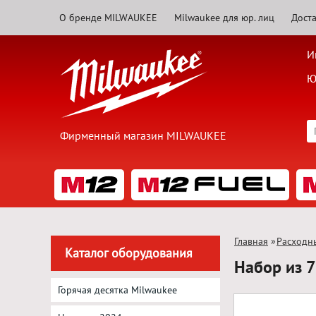
О бренде MILWAUKEE
Milwaukee для юр. лиц
Доста
И
Ю
Фирменный магазин MILWAUKEE
Главная
»
Расходн
Каталог оборудования
Набор из 
Горячая десятка Milwaukee