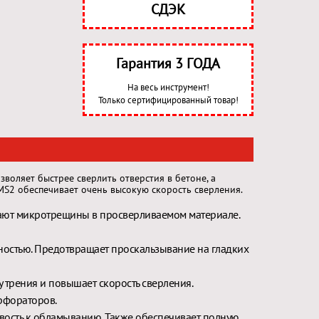
СДЭК
Гарантия 3 ГОДА
На весь инструмент!
Только сертифицированный товар!
воляет быстрее сверлить отверстия в бетоне, а
MS2 обеспечивает очень высокую скорость сверления.
дают микротрещины в просверливаемом материале.
остью. Предотвращает проскальзывание на гладких
 трения и повышает скорость сверления.
рфораторов.
вость к обламыванию. Также обеспечивает полную