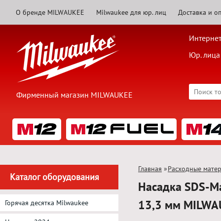
О бренде MILWAUKEE
Milwaukee для юр. лиц
Доставка и о
Интернет
Юр. лица
Фирменный магазин MILWAUKEE
Главная
»
Расходные мате
Каталог оборудования
Насадка SDS-Ma
13,3 мм MILW
Горячая десятка Milwaukee