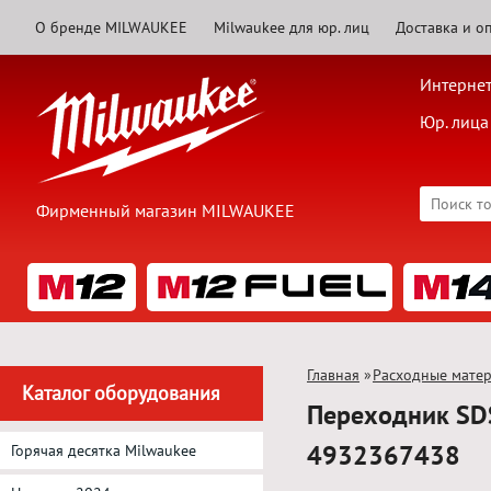
О бренде MILWAUKEE
Milwaukee для юр. лиц
Доставка и о
Интернет
Юр. лица
Фирменный магазин MILWAUKEE
Главная
»
Расходные мате
Каталог оборудования
Переходник SD
4932367438
Горячая десятка Milwaukee