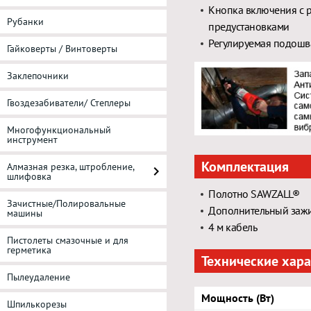
Кнопка включения с р
Рубанки
предустановками
Регулируемая подошв
Гайковерты / Винтоверты
Заклепочники
Гвоздезабиватели/ Степлеры
Многофункциональный
инструмент
Комплектация
Алмазная резка, штробление,
шлифовка
Полотно SAWZALL®
Зачистные/Полировальные
Дополнительный зажи
машины
4 м кабель
Пистолеты смазочные и для
герметика
Технические хар
Пылеудаление
Мощность (Вт)
Шпилькорезы