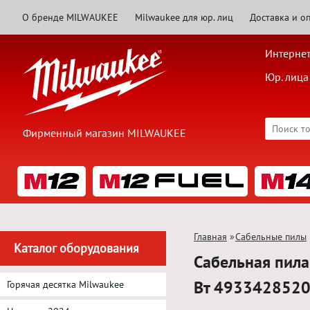
О бренде MILWAUKEE
Milwaukee для юр. лиц
Доставка и о
Интернет
Юр. лица
Фирменный магазин MILWAUKEE
Главная
»
Сабельные пилы
Каталог оборудования
Сабельная пил
Вт 493342852
Горячая десятка Milwaukee