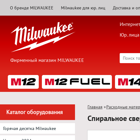
О бренде MILWAUKEE
Milwaukee для юр. лиц
Доставка и о
Интернет
Юр. лица
Фирменный магазин MILWAUKEE
Главная
»
Расходные мате
Каталог оборудования
Спиральное св
Горячая десятка Milwaukee