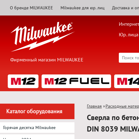
О бренде MILWAUKEE
Milwaukee для юр. лиц
Доставка и о
Интернет
Юр. лица
Фирменный магазин MILWAUKEE
Главная
»
Расходные мате
Каталог оборудования
Сверла по бето
DIN 8039 MIL
Горячая десятка Milwaukee