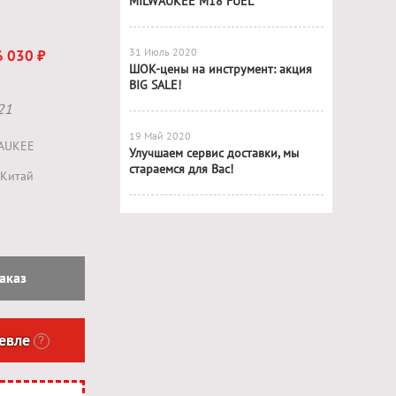
MILWAUKEE M18 FUEL
31 Июль 2020
6 030 ₽
ШОК-цены на инструмент: акция
BIG SALE!
21
19 Май 2020
AUKEE
Улучшаем сервис доставки, мы
стараемся для Вас!
Китай
аказ
евле
?