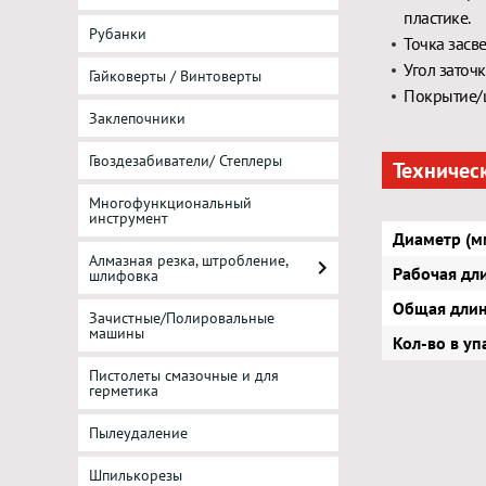
пластике.
Рубанки
Точка засв
Угол заточк
Гайковерты / Винтоверты
Покрытие/ц
Заклепочники
Гвоздезабиватели/ Степлеры
Техничес
Многофункциональный
инструмент
Диаметр (м
Алмазная резка, штробление,
Рабочая дл
шлифовка
Общая длин
Зачистные/Полировальные
машины
Кол-во в уп
Пистолеты смазочные и для
герметика
Пылеудаление
Шпилькорезы