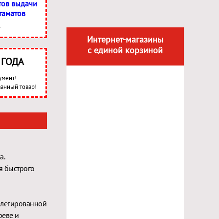
тов выдачи
таматов
Интернет-магазины
с единой корзиной
3 ГОДА
умент!
анный товар!
а.
я быстрого
елегированной
реве и