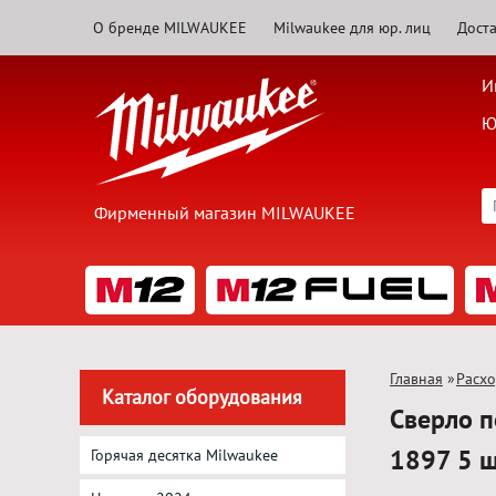
О бренде MILWAUKEE
Milwaukee для юр. лиц
Доста
И
Ю
Фирменный магазин MILWAUKEE
Главная
»
Расх
Каталог оборудования
Сверло 
1897 5 
Горячая десятка Milwaukee