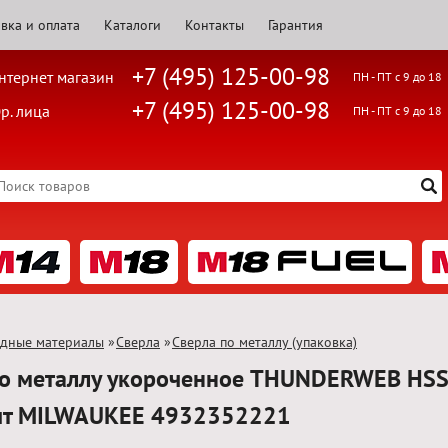
вка и оплата
Каталоги
Контакты
Гарантия
+7 (495) 125-00-98
нтернет магазин
ПН - ПТ с 9 до 18
+7 (495) 125-00-98
р. лица
ПН - ПТ с 9 до 18
одные материалы
»
Сверла
»
Сверла по металлу (упаковка)
по металлу укороченное THUNDERWEB HSS
шт MILWAUKEE 4932352221