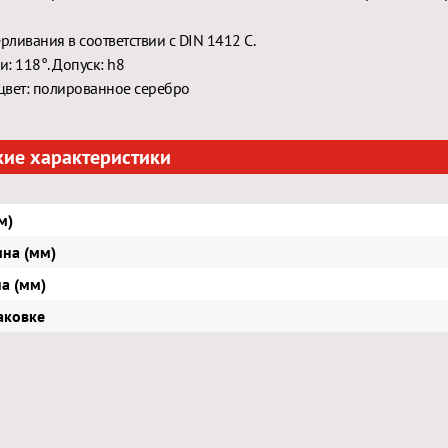
ерливания в соответствии с DIN 1412 C.
и: 118°. Допуск: h8
вет: полированное серебро
кие характеристики
м)
ина (мм)
а (мм)
аковке