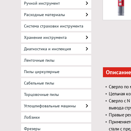
Ручной инструмент
Расходные материалы
Система страховки инструмента
Хранение инструмента
Диагностика и инспекция
Ленточные пилы
Описание
Пилы циркулярные
Сабельные пилы
Сверло по 
Цельная ко
Торцовочные пилы
Сверло с N
Углошлифовальные машины
вывода стр
Правые ре
Лобзики
Применяетс
стали с пр
Фрезеры