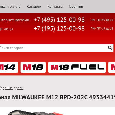
вка и оплата
Каталоги
Контакты
Гарантия
+7 (495) 125-00-98
нтернет магазин
ПН - ПТ с 9 до 18
+7 (495) 125-00-98
р. лица
ПН - ПТ с 9 до 18
Ударные дрели
рная MILWAUKEE M12 BPD-202C 4933441