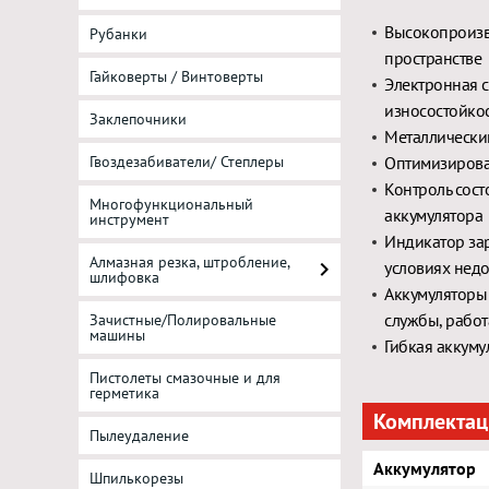
Высокопроизв
Рубанки
пространстве
Гайковерты / Винтоверты
Электронная с
износостойкос
Заклепочники
Металлический
Гвоздезабиватели/ Степлеры
Оптимизирован
Контроль сост
Многофункциональный
аккумулятора
инструмент
Индикатор зар
Алмазная резка, штробление,
условиях нед
шлифовка
Аккумуляторы 
службы, работ
Зачистные/Полировальные
машины
Гибкая аккуму
Пистолеты смазочные и для
герметика
Комплектац
Пылеудаление
Аккумулятор
Шпилькорезы