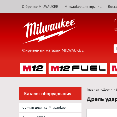
О бренде MILWAUKEE
Milwaukee для юр. лиц
Доста
И
Ю
Фирменный магазин MILWAUKEE
Главная
»
Дрели
»
Каталог оборудования
Дрель уда
Горячая десятка Milwaukee