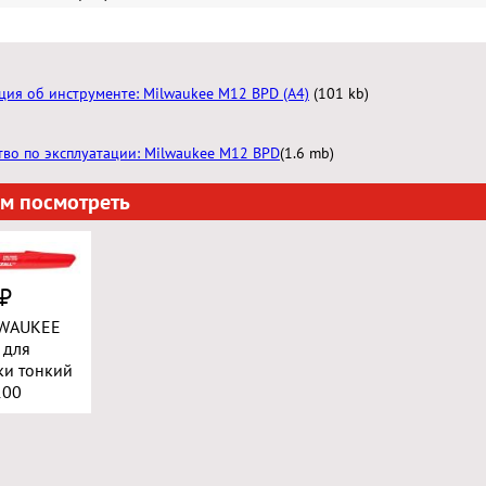
ия об инструменте: Milwaukee M12 BPD (A4)
(101 kb)
тво по эксплуатации: Milwaukee M12 BPD
(1.6 mb)
м посмотреть
 ₽
LWAUKEE
 для
ки тонкий
100