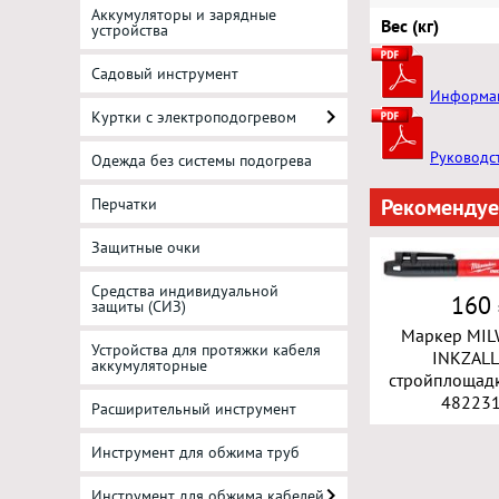
Аккумуляторы и зарядные
Вес (кг)
устройства
Садовый инструмент
Информац
Куртки с электроподогревом
Руководс
Одежда без системы подогрева
Рекомендуе
Перчатки
Защитные очки
Средства индивидуальной
160
защиты (СИЗ)
Маркер MI
Устройства для протяжки кабеля
INKZALL
аккумуляторные
стройплощад
48223
Расширительный инструмент
Инструмент для обжима труб
Инструмент для обжима кабелей