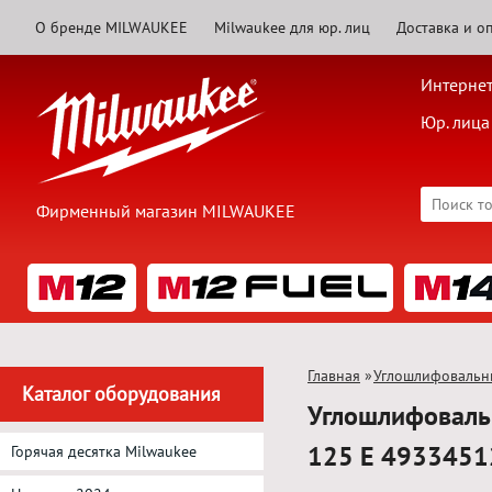
О бренде MILWAUKEE
Milwaukee для юр. лиц
Доставка и о
Интернет
Юр. лица
Фирменный магазин MILWAUKEE
Главная
»
Углошлифовальн
Каталог оборудования
Углошлифоваль
125 E 493345
Горячая десятка Milwaukee