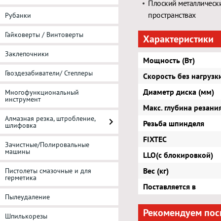
Плоский металлически
пространствах
Рубанки
Гайковерты / Винтоверты
Характеристики
Заклепочники
Мощность (Вт)
Гвоздезабиватели/ Степлеры
Скорость без нагрузк
Диаметр диска (мм)
Многофункциональный
инструмент
Макс. глубина резани
Алмазная резка, штробление,
Резьба шпинделя
шлифовка
FIXTEC
Зачистные/Полировальные
машины
LLO(с блокировкой)
Вес (кг)
Пистолеты смазочные и для
герметика
Поставляется в
Пылеудаление
Рекомендуем пос
Шпилькорезы