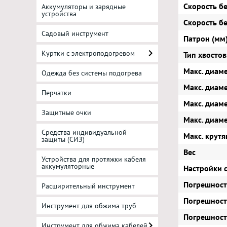
Скорость бе
Аккумуляторы и зарядные
устройства
Скорость бе
Садовый инструмент
Патрон (мм
Куртки с электроподогревом
Тип хвосто
Макс. диам
Одежда без системы подогрева
Макс. диам
Перчатки
Макс. диам
Защитные очки
Макс. диаме
Средства индивидуальной
Макс. крут
защиты (СИЗ)
Вес
Устройства для протяжки кабеля
аккумуляторные
Настройки 
Погрешност
Расширительный инструмент
Погрешност
Инструмент для обжима труб
Погрешность
Инструмент для обжима кабелей