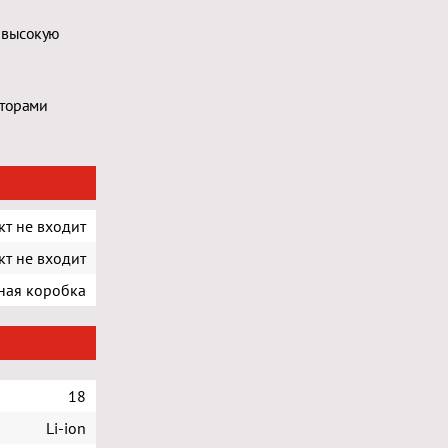
 высокую
яторами
кт не входит
кт не входит
ная коробка
18
Li-ion