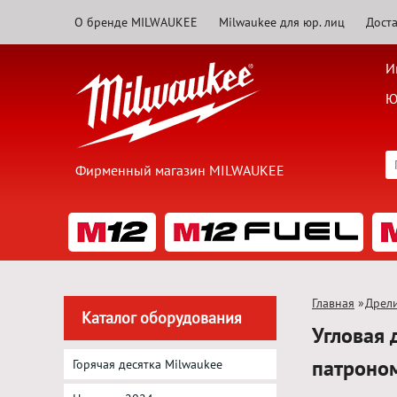
О бренде MILWAUKEE
Milwaukee для юр. лиц
Доста
И
Ю
Фирменный магазин MILWAUKEE
Главная
»
Дрел
Каталог оборудования
Угловая
патроно
Горячая десятка Milwaukee