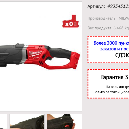
Артикул:
49334512
Производитель:
MILW
Вес продукта: 6.468 kg
Более 3000 пунк
заказов и пос
СДЭК
Гарантия 
На весь инстр
Только сертифициров