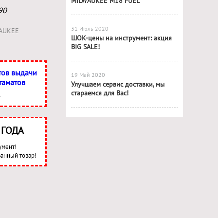
MILWAUKEE M18 FUEL
90
31 Июль 2020
AUKEE
ШОК-цены на инструмент: акция
BIG SALE!
тов выдачи
19 Май 2020
таматов
Улучшаем сервис доставки, мы
стараемся для Вас!
3 ГОДА
умент!
анный товар!