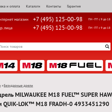
вка и оплата
Каталоги
Контакты
Гарантия
+7 (495) 125-00-98
нтернет магазин
ПН - ПТ с 9 до 18
+7 (495) 125-00-98
р. лица
ПН - ПТ с 9 до 18
и
»
Безударные дрели
 дрель MILWAUKEE M18 FUEL™ SUPER HAW
м QUIK-LOK™ M18 FRADH-0 4933451290