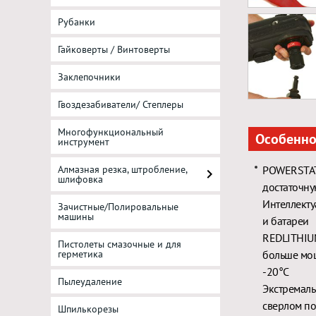
Рубанки
Гайковерты / Винтоверты
Заклепочники
Гвоздезабиватели/ Степлеры
Многофункциональный
Особенно
инструмент
Алмазная резка, штробление,
POWERSTAT
шлифовка
достаточну
Интеллекту
Зачистные/Полировальные
машины
и батареи
REDLITHIUM
Пистолеты смазочные и для
герметика
больше мощ
-20°С
Пылеудаление
Экстремаль
сверлом по
Шпилькорезы