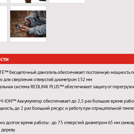
сти
E™ бесщеточный двигатель обеспечивает постоянную мощность п
ю для сверления отверстий диаметром 152 мм
альная система REDLINK PLUS™ обеспечивает защиту от перегрузо
-ION™ Аккумулятор обеспечивает до 2,5 раз большее время рабо
ность, до 2 раз больший ресурс и работу при отрицательной темпе
но долгое время работы - до 75 отверстий диаметром 65 мм само
 дереву