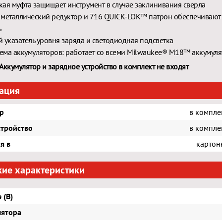
ая муфта защищает инструмент в случае заклинивания сверла
металлический редуктор и 716 QUICK-LOK™ патрон обеспечивают
ь
 указатель уровня заряда и светодиодная подсветка
тема аккумуляторов: работает со всеми Milwaukee® М18™ аккумул
Аккумулятор и зарядное устройство в комплект не входят
ация
р
в компле
стройство
в компле
я в
картон
кие характеристики
 (В)
лятора