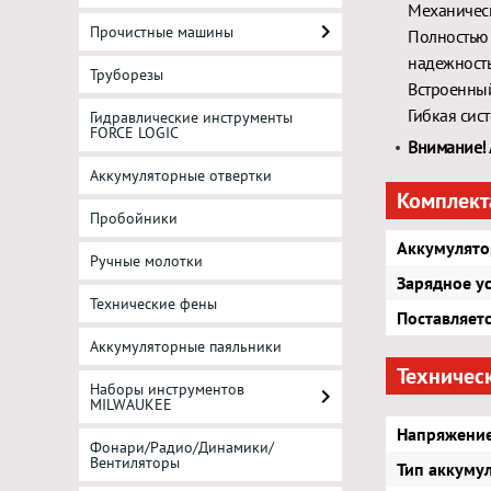
Механическ
Прочистные машины
Полностью 
надежност
Труборезы
Встроенный
Гибкая сис
Гидравлические инструменты
FORCE LOGIC
Внимание! 
Аккумуляторные отвертки
Комплект
Пробойники
Аккумулято
Ручные молотки
Зарядное у
Технические фены
Поставляетс
Аккумуляторные паяльники
Техничес
Наборы инструментов
MILWAUKEE
Напряжение
Фонари/Радио/Динамики/
Вентиляторы
Тип аккуму